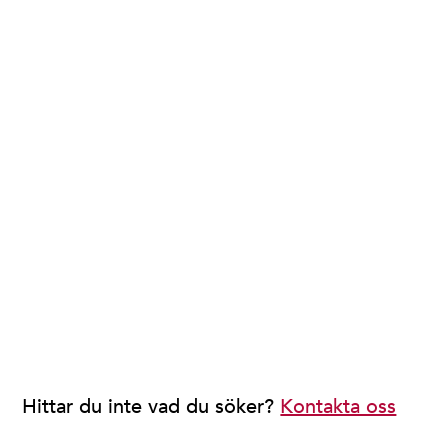
Hagab Driftochskotsel SEHA-SLU 2023-11-29
Ladda ner
Hagab Driftochskotsel SEHA-SLV 2022-09-05
Ladda ner
Hagab Produktblad Intact 2021-07-06
Ladda ner
Hittar du inte vad du söker?
Kontakta oss