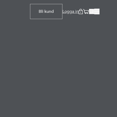
Bli kund
Logga in
ter som
ngsvägar i