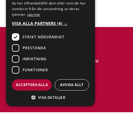
du har tillhandahållit dem eller som de har
samlat in från din användning av deras
tjänster.
Läs mer
VISA ALLA PARTNERS
(4) →
STRIKT NÖDVÄNDIGT
PRESTANDA
INRIKTNING
Anmäl dig till vårt nyhetsbrev
FUNKTIONER
ACCEPTERA ALLA
AVVISA ALLT
VISA DETALJER