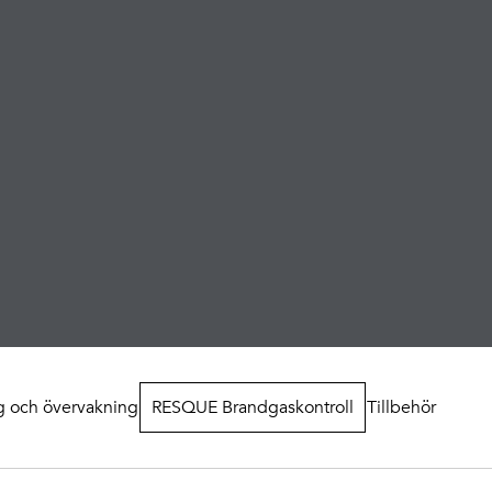
fastigheter med många våningar.
g och övervakning
RESQUE Brandgaskontroll
Tillbehör