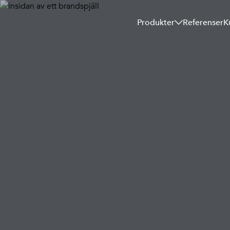
Produkter
Referenser
K
Resque
tillsamma