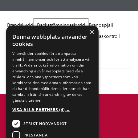
Brandskydd
Backströmningsskydd
Brandspjäll
×
Denna webbplats använder
Styrning och övervakning
RESQUE Brandgaskontroll
cookies
Tillbehör
Vi använder cookies för att anpassa
Filter på Certifikat
innehåll, annonser och för att analysera vår
trafik. Vi delar också information om din
användning av vår webbplats med våra
reklam- och analyspartners som kan
kombinera den med annan information som
du har tillhandahållit dem eller som de har
samlat in från din användning av deras
tjänster.
Läs mer
VISA ALLA PARTNERS
(4) →
STRIKT NÖDVÄNDIGT
Anmäl dig till vårt nyhetsbrev
PRESTANDA